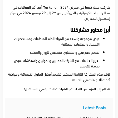
شاركت
مسار كيميا
في
معرض Turkchem 2024
، أحد أكبر الفعاليات في
قطاع المواد الكيميائية، والذي أُقيم من
27 إلى 29 نوفمبر 2024
في
مركز
إسطنبول للمعارض
.
أبرز محاور مشاركتنا
عرض
مجموعة واسعة من المواد الخام
للمنظفات ومستحضرات
التجميل والصناعات المختلفة
تقديم
دعم فني واستشاري متخصص
للزوار والعملاء
تعزيز
العلاقات مع الشركاء المحليين والدوليين
واستكشاف فرص
جديدة للتوسع
تؤكد هذه المشاركة التزامنا المستمر بتقديم
أفضل الحلول الكيميائية
ومواكبة
أحدث الاتجاهات في الصناعة.
نتطلع إلى المزيد من النجاحات والشراكات المثمرة في المستقبل!
Latest Posts
مسار كيميا تشارك في معرض BEAUTYISTANBUL 2025